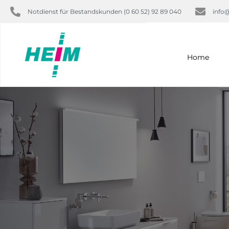
Notdienst für Bestandskunden (0 60 52) 92 89 040
info
Home