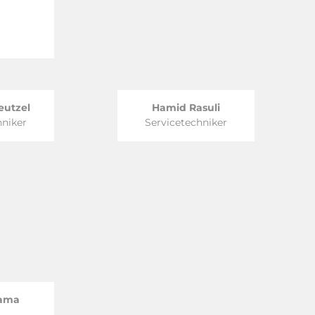
eutzel
Hamid Rasuli
hniker
Servicetechniker
eama