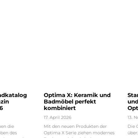
adkatalog
Optima X: Keramik und
Sta
zin
Badmöbel perfekt
und
6
kombiniert
Opt
17. April 2026
13. 
nen die
Mit den neuen Produkten der
Die 
ben des
Optima X Serie ziehen modernes
über