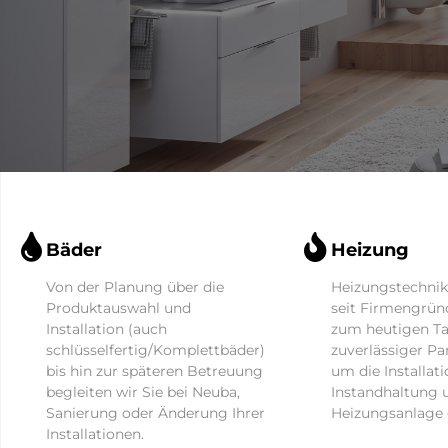
Schönere
Bäder
Bäder
Heizung
Von der Planung über die
Heizungstechnik 
Informieren Sie sich
Produktauswahl und
seit Firmengrün
über uns und unser
Installation (auch
zum heutigen Tag
Tätigkeitsfeld, lassen
schlüsselfertig/Komplettbäder)
zuverlässiger Pa
Sie sich inspirieren und
bis hin zur späteren Betreuung
faszinieren!
um die Installati
begleiten wir Sie bei Neuba,
Instandhaltung u
Sanierung oder Änderung Ihrer
Heizungsanlage 
Installationen.