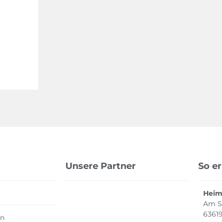
Unsere Partner
So er
Heim
Am Sc
6361
en