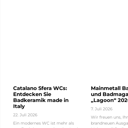
Catalano Sfera WCs:
Mainmetall B
Entdecken Sie
und Badmaga
Badkeramik made in
„Lagoon“ 202
Italy
7. Juli 2026
22. Juli 2026
Wir freuen uns, Ih
Ein modernes WC ist mehr als
brandneuen Ausga