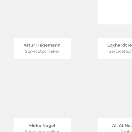
Artur Hagemann
Eckhardt R
Servicetechniker
Servicetec
Mirko Nagel
Ali Al-N
Servicetechniker
Azubi