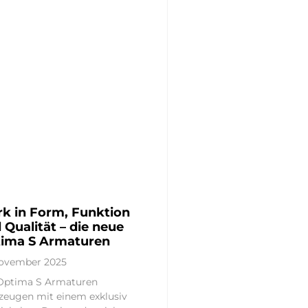
rk in Form, Funktion
 Qualität – die neue
ima S Armaturen
November 2025
Optima S Armaturen
zeugen mit einem exklusiv