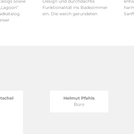
talogs sowie
Design und durchdachte
entw
„Lagoon“
Funktionalität ins Badezimmer
harm
Badkatalog
ein. Die weich gerundeten
Sanf
unser
tschel
Helmut Pfahls
Büro