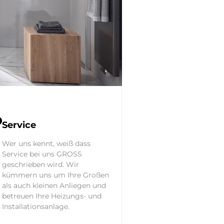
Mo
He
Service
Wer uns kennt, weiß dass
Heizun
Service bei uns GROSS
Gas- un
geschrieben wird. Wir
realisie
kümmern uns um Ihre Großen
Firmen
als auch kleinen Anliegen und
zum he
betreuen Ihre Heizungs- und
Installationsanlage.