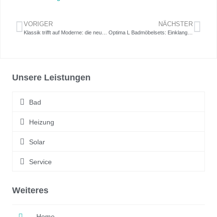
VORIGER
NÄCHSTER
Klassik trifft auf Moderne: die neuen Optima X Armaturen
Optima L Badmöbelsets: Einklang von Form und Funktion
Unsere Leistungen
Bad
Heizung
Solar
Service
Weiteres
Home