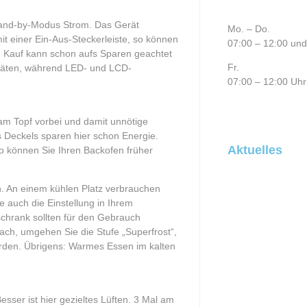
Stand-by-Modus Strom. Das Gerät
Mo. – Do.
mit einer Ein-Aus-Steckerleiste, so können
07:00 – 12:00 und
m Kauf kann schon aufs Sparen geachtet
Fr.
eräten, während LED- und LCD-
07:00 – 12:00 Uhr
e am Topf vorbei und damit unnötige
 Deckels sparen hier schon Energie.
Aktuelles
 können Sie Ihren Backofen früher
n. An einem kühlen Platz verbrauchen
 auch die Einstellung in Ihrem
chrank sollten für den Gebrauch
ch, umgehen Sie die Stufe „Superfrost“,
werden. Übrigens: Warmes Essen im kalten
ser ist hier gezieltes Lüften. 3 Mal am