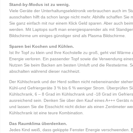
Stand-by-Modus ist zu wenig.
Viele Geräte der Unterhaltungselektronik verbrauchen auch im 
ausschalten hilft da schon lange nicht mehr. Abhilfe schaffen Sie 
Sie ganz einfach mit nur einem Klick Geld sparen. Aber auch bei
werden. Mit Laptops surft man energiesparender als mit Standg
Bildschirme um einiges günstiger sind als Plasma Bildschirme.
Sparen bei Kochen und Kühlen.
Ist Ihr Topf zu klein und Ihre Kochstelle zu groß, geht viel Wärm
Energie verloren. Ein passender Topf sowie die Verwendung eines
Nutzen Sie beim Backen am besten Umluft und die Restwärme. So
abschalten während dieser nachheizt.
Der Kühlschrank und der Herd sollten nicht nebeneinander stehe
Kühl-und Gefriergeräte 3 % bis 6 % weniger Strom. Überprüfen Sie
Kühlschrank, 6 – 8 Grad im Kühlschrank und -18 Grad im Gefriers
ausreichend sein. Denken Sie über den Kauf eines A+++ Geräts na
und lassen Sie die Eisschicht nicht dicker als einen Zentimeter 
Kühlschrank ist eine teure Kombination.
Das Raumklima überdenken.
Jedes Kind weiß, dass gekippte Fenster Energie verschwenden. Bes