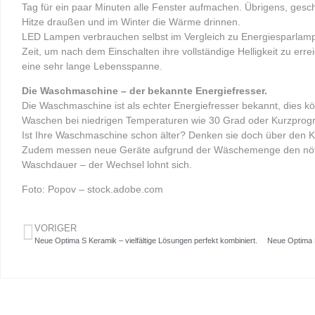
Tag für ein paar Minuten alle Fenster aufmachen. Übrigens, gesc
Hitze draußen und im Winter die Wärme drinnen.
LED Lampen verbrauchen selbst im Vergleich zu Energiesparlam
Zeit, um nach dem Einschalten ihre vollständige Helligkeit zu e
eine sehr lange Lebensspanne.
Die Waschmaschine – der bekannte Energiefresser.
Die Waschmaschine ist als echter Energiefresser bekannt, dies k
Waschen bei niedrigen Temperaturen wie 30 Grad oder Kurzprogr
Ist Ihre Waschmaschine schon älter? Denken sie doch über den 
Zudem messen neue Geräte aufgrund der Wäschemenge den nöt
Waschdauer – der Wechsel lohnt sich.
Foto: Popov – stock.adobe.com
VORIGER
Neue Optima S Keramik – vielfältige Lösungen perfekt kombiniert.
Neue Optima L