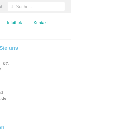
M
Infothek
Kontakt
Sie uns
. KG
3
51
.de
en